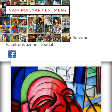
NAPI MAGYAR FESTMÉNY
Hozzászóláshoz, szavazáshoz jelentkezz be
Facebook azonosítóddal