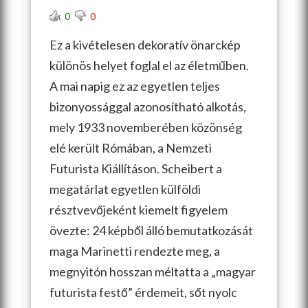
0
0
Ez a kivételesen dekoratív önarckép
különös helyet foglal el az életműben.
A mai napig ez az egyetlen teljes
bizonyossággal azonosítható alkotás,
mely 1933 novemberében közönség
elé került Rómában, a Nemzeti
Futurista Kiállításon. Scheibert a
megatárlat egyetlen külföldi
résztvevőjeként kiemelt figyelem
övezte: 24 képből álló bemutatkozását
maga Marinetti rendezte meg, a
megnyitón hosszan méltatta a „magyar
futurista festő” érdemeit, sőt nyolc