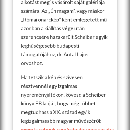
alkotást meg is vásárolt saját galériája
számára. Az „Én magam”, vagy máskor
„Római önarckép”-ként emlegetett mű
azonban a kiállítás vége után
szerencsére hazakerült Scheiber egyik
leghűségesebb budapesti
támogatójához, dr. Antal Lajos
orvoshoz.
Ha tetszik a kép és szívesen
résztvennél egy izgalmas
nyereményjátékon, kövesd a Scheiber
könyv FB lapját, hogy még többet
megtudhass a XX. század egyik
legizgalmasabb magyar művészéről:
www.facebook.com/scheibermonografia