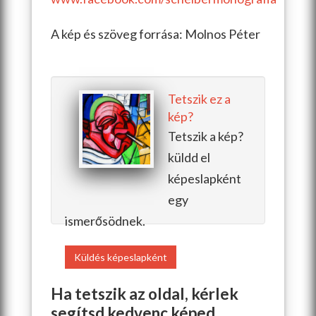
A kép és szöveg forrása: Molnos Péter
Tetszik ez a
kép?
Tetszik a kép?
küldd el
képeslapként
egy
ismerősödnek.
Küldés képeslapként
Ha tetszik az oldal, kérlek
segítsd kedvenc képed