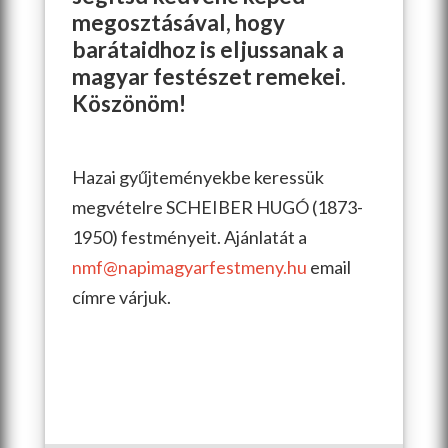
megosztásával, hogy
barátaidhoz is eljussanak a
magyar festészet remekei.
Köszönöm!
Hazai gyűjteményekbe keressük
megvételre SCHEIBER HUGÓ (1873-
1950) festményeit. Ajánlatát a
nmf@napimagyarfestmeny.hu
email
címre várjuk.