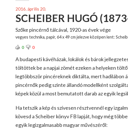
2016. április 20.
SCHEIBER HUGÓ (1873
Szőke pincérnő tálcával, 1920-as évek vége
vegyes technika, papír, 64 x 49 cm jelezve középen lent: Sche
0
0
A budapesti kávéházak, lokálok és bárok jellegzetes
töltöttek be a napjai zömét ezeken a helyeken töltő
legtöbbször pincéreknek diktálta, mert hadilábon áll
pincérnők pedig szinte állandó modellként szolgálta
képek közül a most bemutatott darab az egyik legsi
Ha tetszik a kép és szívesen résztvennél egy izga
kövesd a Scheiber könyv FB lapját, hogy még több
egyik legizgalmasabb magyar művészéről: