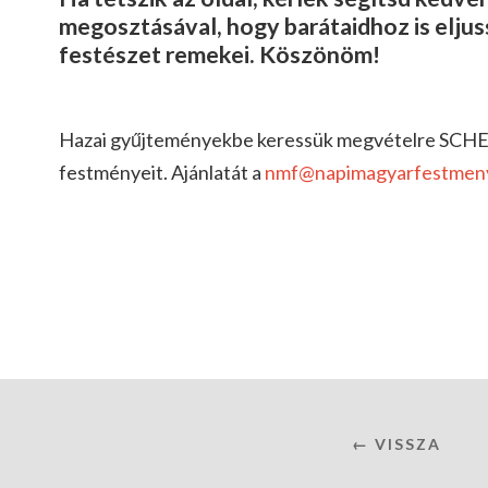
megosztásával, hogy barátaidhoz is elju
festészet remekei. Köszönöm!
Hazai gyűjteményekbe keressük megvételre SC
festményeit. Ajánlatát a
nmf@napimagyarfestmen
← VISSZA