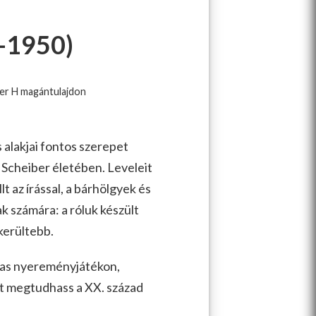
-1950)
iber H magántulajdon
 alakjai fontos szerepet
 Scheiber életében. Leveleit
t az írással, a bárhölgyek és
k számára: a róluk készült
kerültebb.
lmas nyereményjátékon,
et megtudhass a XX. század