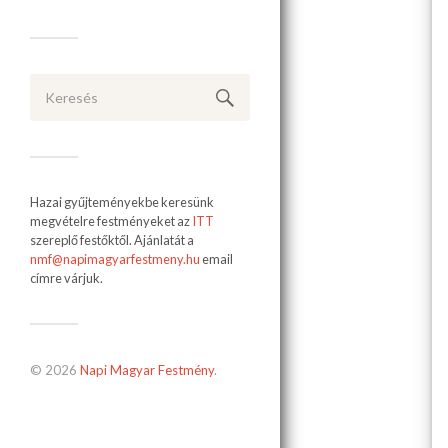
Hazai gyűjteményekbe keresünk
megvételre festményeket az
ITT
szereplő festőktől. Ajánlatát a
nmf@napimagyarfestmeny.hu
email
címre várjuk.
© 2026
Napi Magyar Festmény
.