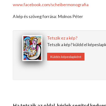
www.facebook.com/scheibermonografia
A kép és szöveg forrása: Molnos Péter
Tetszik ez a kép?
Tetszik a kép? küldd el képesla
Küldés képeslapként
Ha tetszik az oldal, kérlek segítsd kedv