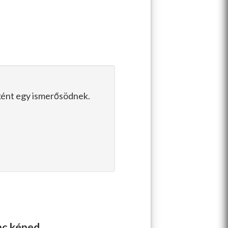
pként egy ismerősödnek.
enc képed