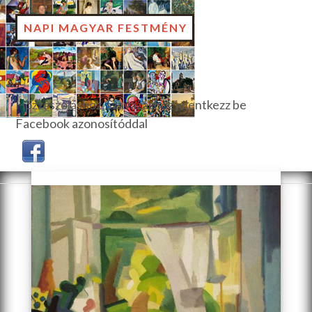
NAPI MAGYAR FESTMÉNY
Hozzászóláshoz, szavazáshoz jelentkezz be
Facebook azonosítóddal