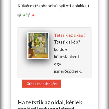
Külváros (Szobabelső nyitott ablakkal)
0
0
Tetszik ez a kép?
Tetszik a kép?
küldd el
képeslapként
egy
ismerősödnek.
Küldés képeslapként
Ha tetszik az oldal, kérlek
segítsd kedvenc képed