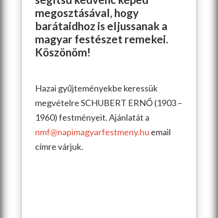
megosztásával, hogy
barátaidhoz is eljussanak a
magyar festészet remekei.
Köszönöm!
Hazai gyűjteményekbe keressük
megvételre SCHUBERT ERNŐ (1903 –
1960) festményeit. Ajánlatát a
nmf@napimagyarfestmeny.hu
email
címre várjuk.