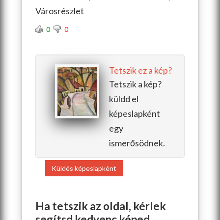
Városrészlet
0
0
Tetszik ez a kép?
Tetszik a kép?
küldd el
képeslapként
egy
ismerősödnek.
Küldés képeslapként
Ha tetszik az oldal, kérlek
segítsd kedvenc képed