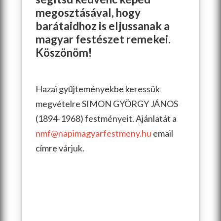
megosztásával, hogy
barátaidhoz is eljussanak a
magyar festészet remekei.
Köszönöm!
Hazai gyűjteményekbe keressük
megvételre SIMON GYÖRGY JÁNOS
(1894-1968) festményeit. Ajánlatát a
nmf@napimagyarfestmeny.hu
email
címre várjuk.