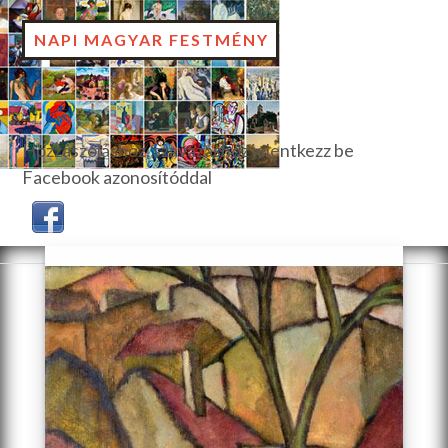
NAPI MAGYAR FESTMÉNY
Hozzászóláshoz, szavazáshoz jelentkezz be
Facebook azonosítóddal