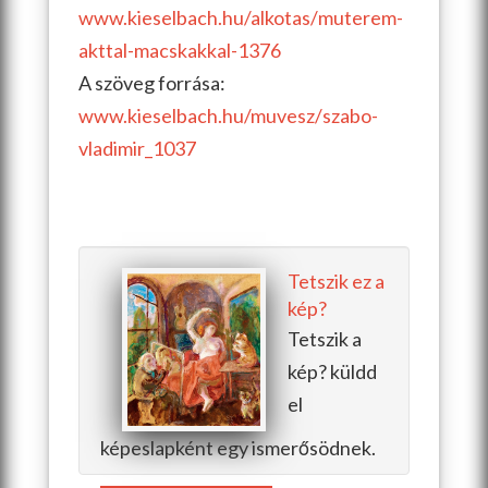
www.kieselbach.hu/alkotas/
muterem-
akttal-macskakkal-1
376
A szöveg forrása:
www.kieselbach.hu/muvesz/
szabo-
vladimir_1037
Tetszik ez a
kép?
Tetszik a
kép? küldd
el
képeslapként egy ismerősödnek.