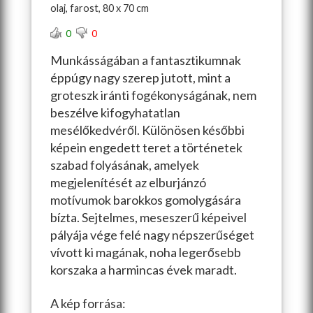
olaj, farost, 80 x 70 cm
0
0
Munkásságában a fantasztikumnak
éppúgy nagy szerep jutott, mint a
groteszk iránti fogékonyságának, nem
beszélve kifogyhatatlan
mesélőkedvéről. Különösen későbbi
képein engedett teret a történetek
szabad folyásának, amelyek
megjelenítését az elburjánzó
motívumok barokkos gomolygására
bízta. Sejtelmes, meseszerű képeivel
pályája vége felé nagy népszerűséget
vívott ki magának, noha legerősebb
korszaka a harmincas évek maradt.
A kép forrása: