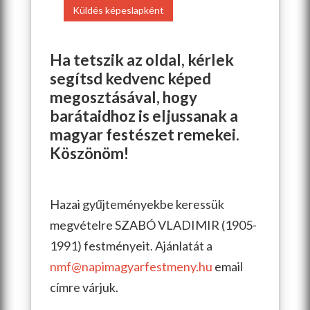
Küldés képeslapként
Ha tetszik az oldal, kérlek
segítsd kedvenc képed
megosztásával, hogy
barátaidhoz is eljussanak a
magyar festészet remekei.
Köszönöm!
Hazai gyűjteményekbe keressük
megvételre SZABÓ VLADIMIR (1905-
1991) festményeit. Ajánlatát a
nmf@napimagyarfestmeny.hu
email
címre várjuk.