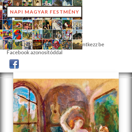
NAPI MAGYAR FESTMÉNY
Hozzászóláshoz, szavazáshoz jelentkezz be
Facebook azonosítóddal