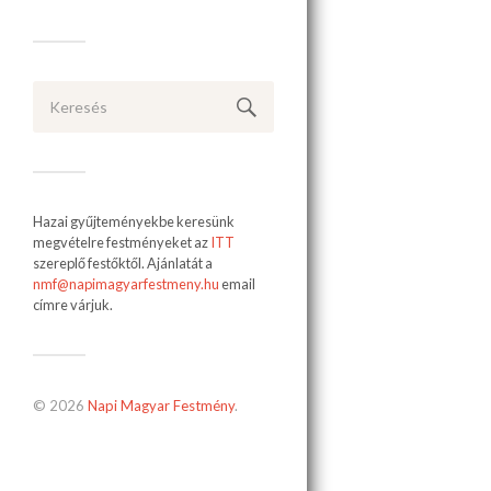
Hazai gyűjteményekbe keresünk
megvételre festményeket az
ITT
szereplő festőktől. Ajánlatát a
nmf@napimagyarfestmeny.hu
email
címre várjuk.
© 2026
Napi Magyar Festmény
.