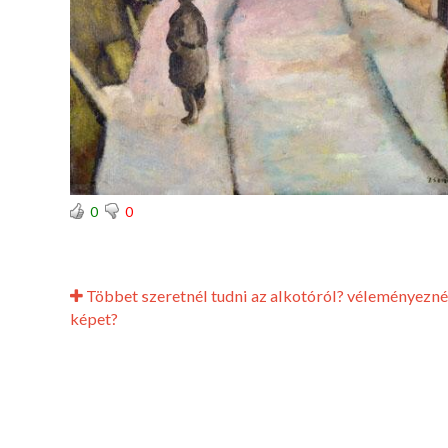
0
0
Többet szeretnél tudni az alkotóról? véleményezné
képet?