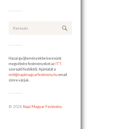
Hazai gyűjteményekbe keresünk
megvételre festményeket az
ITT
szereplő festőktől. Ajánlatát a
nmf@napimagyarfestmeny.hu
email
címre várjuk.
© 2026
Napi Magyar Festmény
.