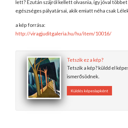
lett? Ezután szájról kellett olvasnia, így jóval többe
egészséges pályatársai, akik emiatt néha csak Léle
a kép forrása:
http://viragjuditgaleria.hu/hu/item/
10016/
Tetszik ez a kép?
Tetszik a kép? küldd el kép
ismerősödnek.
Küldés képeslapként