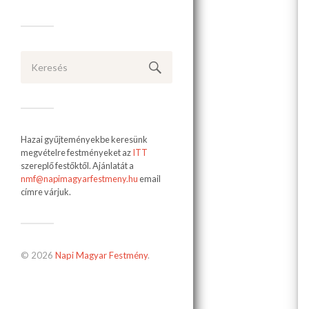
Hazai gyűjteményekbe keresünk
megvételre festményeket az
ITT
szereplő festőktől. Ajánlatát a
nmf@napimagyarfestmeny.hu
email
címre várjuk.
© 2026
Napi Magyar Festmény
.