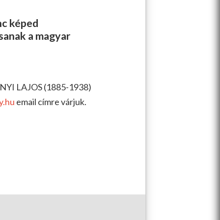
enc képed
ssanak a magyar
ANYI LAJOS (1885-1938)
y.hu
email címre várjuk.