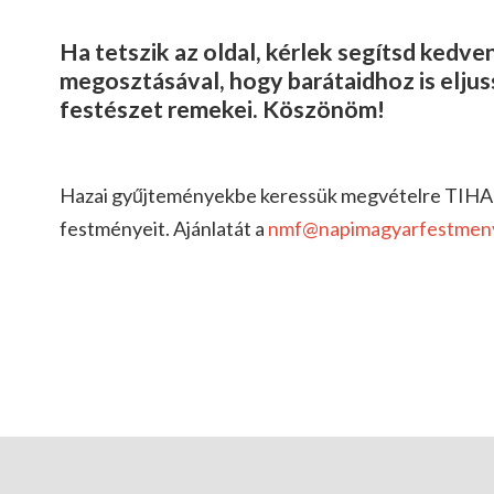
Ha tetszik az oldal, kérlek segítsd kedv
megosztásával, hogy barátaidhoz is elju
festészet remekei. Köszönöm!
Hazai gyűjteményekbe keressük megvételre TIH
festményeit. Ajánlatát a
nmf@napimagyarfestmen