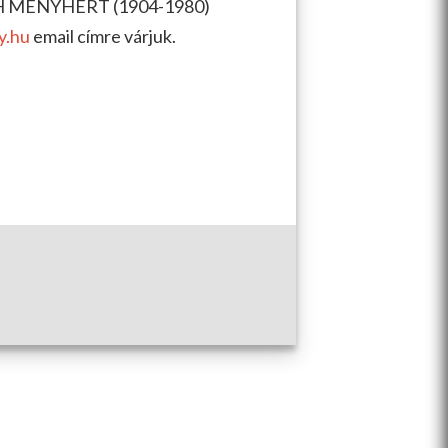
TH MENYHÉRT (1904-1980)
y.hu
email címre várjuk.