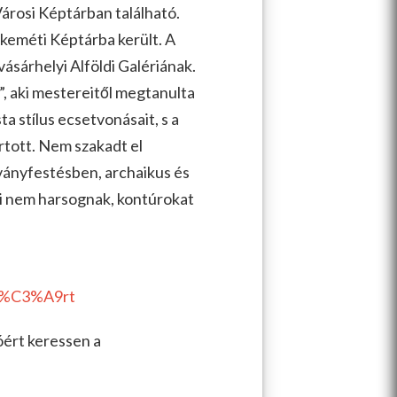
árosi Képtárban található.
eméti Képtárba került. A
sárhelyi Alföldi Galériának.
t”, aki mestereitől megtanulta
ta stílus ecsetvonásait, s a
artott. Nem szakadt el
átványfestésben, archaikus és
ei nem harsognak, kontúrokat
yh%C3%A9rt
óért keressen a