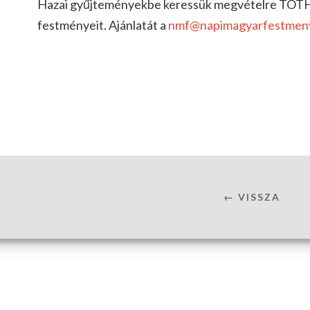
Hazai gyűjteményekbe keressük megvételre TÓ
festményeit. Ajánlatát a
nmf@napimagyarfestmen
← VISSZA