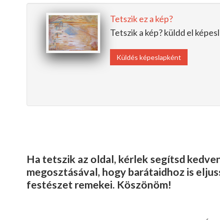
Tetszik ez a kép?
Tetszik a kép? küldd el képe
Küldés képeslapként
Ha tetszik az oldal, kérlek segítsd kedv
megosztásával, hogy barátaidhoz is elju
festészet remekei. Köszönöm!