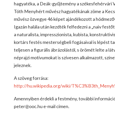
hagyatéka, a Deák-gyűjtemény a székesfehérvári V
Tóth Menyhért művész hagyatékának zöme a Kecsk
művész özvegye 46 képet ajándékozott a hódmezővá
Igazán halála után kezdték felfedezni a „naiv festő
a naturalista, impresszionista, kubista, konstruktivis
kortárs festés mesterségbeli fogásaival is lépést t
teljesen a figurális ábrázolástól, s örömét lelte a l
néprajzi motívumokat is szívesen alkalmazott, szín
jeleznek.
A szöveg forrása:
http://hu.wikipedia.org/wiki/T%C3%B3th_Men
Amennyiben érdekli a festmény, további informáci
peter@ooc.hu e-mail címen.