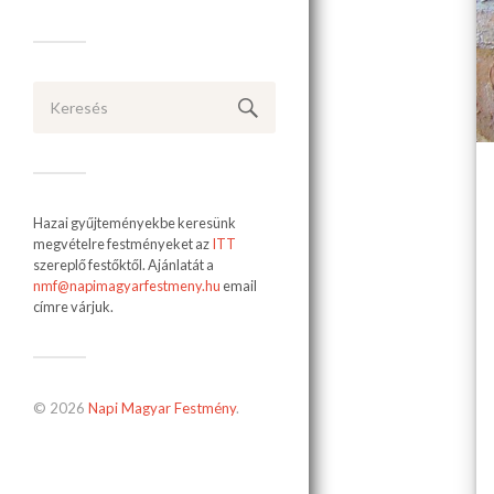
Hazai gyűjteményekbe keresünk
megvételre festményeket az
ITT
szereplő festőktől. Ajánlatát a
nmf@napimagyarfestmeny.hu
email
címre várjuk.
© 2026
Napi Magyar Festmény
.