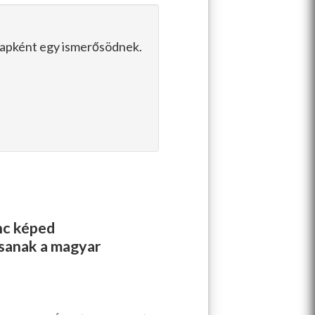
slapként egy ismerősödnek.
enc képed
ssanak a magyar