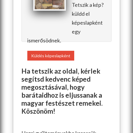
Tetszik a kép?
küldd el
képeslapként
egy
ismerősödnek.
Küldés képeslapként
Ha tetszik az oldal, kérlek
segítsd kedvenc képed
megosztásával, hogy
barátaidhoz is eljussanak a
magyar festészet remekei.
Köszönöm!