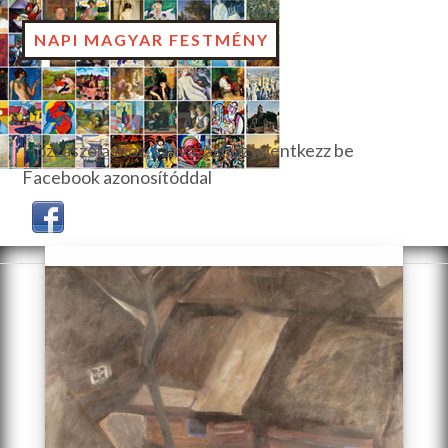
NAPI MAGYAR FESTMÉNY
Hozzászóláshoz, szavazáshoz jelentkezz be
Facebook azonosítóddal