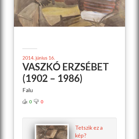
2014. június 16.
VASZKÓ ERZSÉBET
(1902 – 1986)
Falu
0
0
Tetszik ez a
kép?