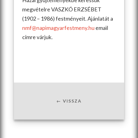
Hazai gyűjteményekbe keressük
megvételre VASZKÓ ERZSÉBET
(1902 – 1986) festményeit. Ajánlatát a
nmf@napimagyarfestmeny.hu
email
címre várjuk.
← VISSZA