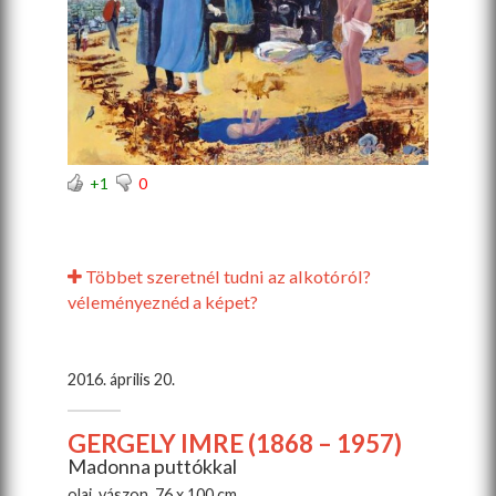
+1
0
Többet szeretnél tudni az alkotóról?
véleményeznéd a képet?
2016. április 20.
GERGELY IMRE (1868 – 1957)
Madonna puttókkal
olaj, vászon, 76 x 100 cm