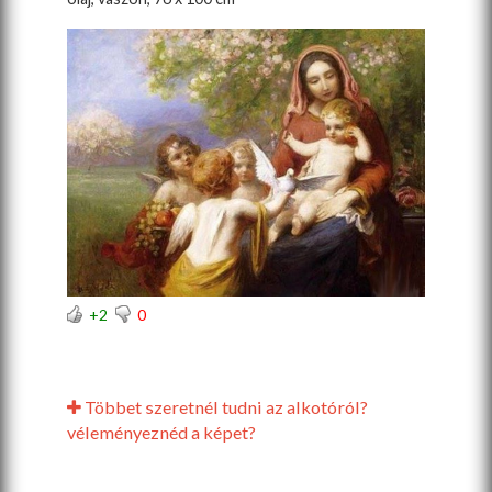
+2
0
Többet szeretnél tudni az alkotóról?
véleményeznéd a képet?