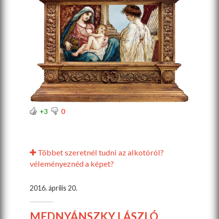
+3
0
Többet szeretnél tudni az alkotóról?
véleményeznéd a képet?
2016. április 20.
MEDNYÁNSZKY LÁSZLÓ