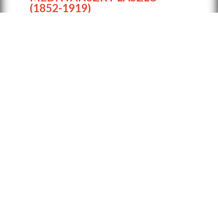
(1852-1919)
Tanya, 1900-as évek első fele
olaj, vászon, 60,5x100 cm
+2
0
Többet szeretnél tudni az alkotóról?
véleményeznéd a képet?