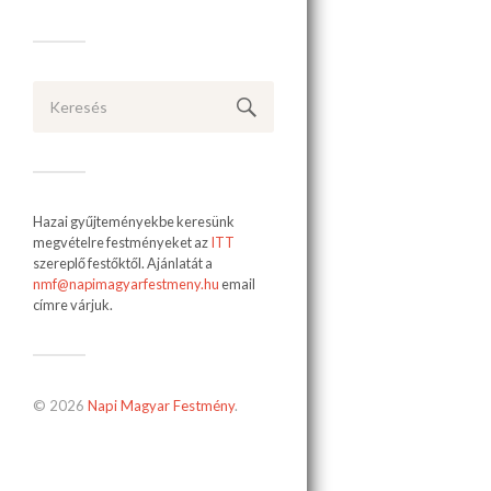
Hazai gyűjteményekbe keresünk
megvételre festményeket az
ITT
szereplő festőktől. Ajánlatát a
nmf@napimagyarfestmeny.hu
email
címre várjuk.
© 2026
Napi Magyar Festmény
.