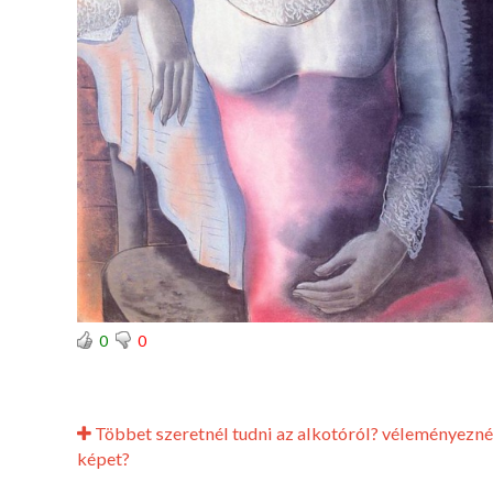
0
0
Többet szeretnél tudni az alkotóról? véleményezné
képet?