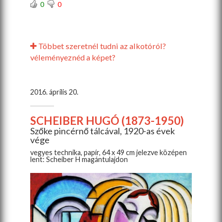
0
0
Többet szeretnél tudni az alkotóról?
véleményeznéd a képet?
2016. április 20.
SCHEIBER HUGÓ (1873-1950)
Szőke pincérnő tálcával, 1920-as évek
vége
vegyes technika, papír, 64 x 49 cm jelezve középen
lent: Scheiber H magántulajdon