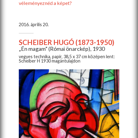
véleményeznéd a képet?
2016. április 20.
SCHEIBER HUGÓ (1873-1950)
„Én magam” (Római önarckép), 1930
vegyes technika, papír, 38,5 x 37 cm középen lent:
Scheiber H 1930 magántulajdon