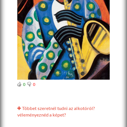
0
0
Többet szeretnél tudni az alkotóról?
véleményeznéd a képet?