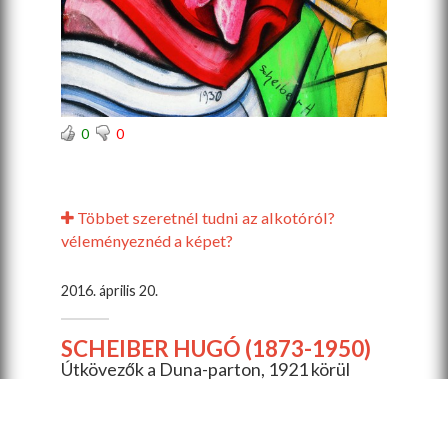
0
0
Többet szeretnél tudni az alkotóról?
véleményeznéd a képet?
2016. április 20.
SCHEIBER HUGÓ (1873-1950)
Útkövezők a Duna-parton, 1921 körül
olaj, karton, 50,5 x 73 cm jelezve jobbra lent:
Scheiber magántulajdon