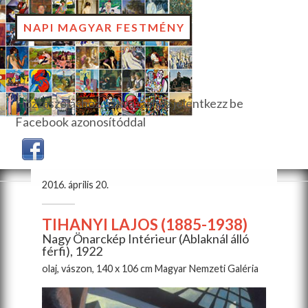
NAPI MAGYAR FESTMÉNY
Hozzászóláshoz, szavazáshoz jelentkezz be
Facebook azonosítóddal
2016. április 20.
TIHANYI LAJOS (1885-1938)
Nagy Önarckép Intérieur (Ablaknál álló
férfi), 1922
olaj, vászon, 140 x 106 cm Magyar Nemzeti Galéria