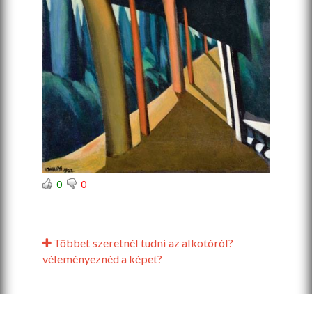
0
0
Többet szeretnél tudni az alkotóról?
véleményeznéd a képet?